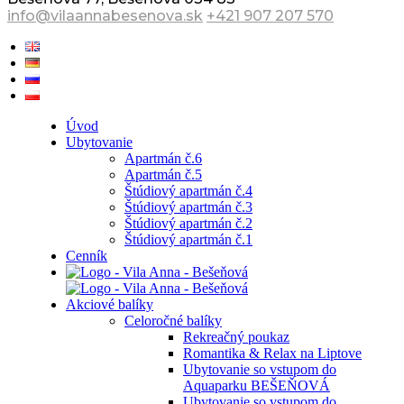
info@vilaannabesenova.sk
+421 907 207 570
Úvod
Ubytovanie
Apartmán č.6
Apartmán č.5
Štúdiový apartmán č.4
Štúdiový apartmán č.3
Štúdiový apartmán č.2
Štúdiový apartmán č.1
Cenník
Akciové balíky
Celoročné balíky
Rekreačný poukaz
Romantika & Relax na Liptove
Ubytovanie so vstupom do
Aquaparku BEŠEŇOVÁ
Ubytovanie so vstupom do