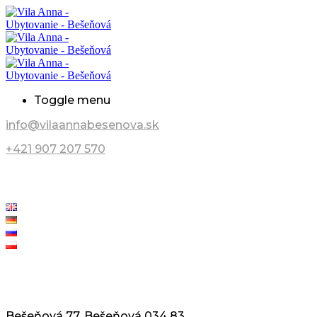
Toggle menu
info@vilaannabesenova.sk
+421 907 207 570
Bešeňová 77, Bešeňová 034 83