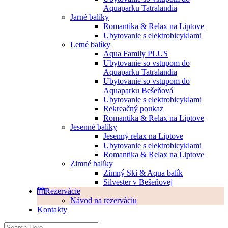
Aquaparku Tatralandia
Jarné balíky
Romantika & Relax na Liptove
Ubytovanie s elektrobicyklami
Letné balíky
Aqua Family PLUS
Ubytovanie so vstupom do
Aquaparku Tatralandia
Ubytovanie so vstupom do
Aquaparku Bešeňová
Ubytovanie s elektrobicyklami
Rekreačný poukaz
Romantika & Relax na Liptove
Jesenné balíky
Jesenný relax na Liptove
Ubytovanie s elektrobicyklami
Romantika & Relax na Liptove
Zimné balíky
Zimný Ski & Aqua balík
Silvester v Bešeňovej
Rezervácie
Návod na rezerváciu
Kontakty